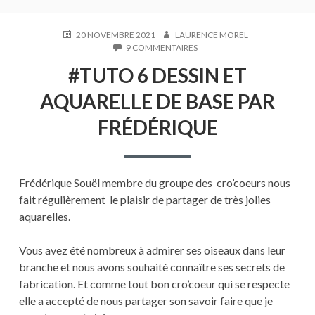
PUBLIÉ
AUTEUR
20 NOVEMBRE 2021
LAURENCE MOREL
LE
SUR
9 COMMENTAIRES
#TUTO
#TUTO 6 DESSIN ET
6
DESSIN
AQUARELLE DE BASE PAR
ET
AQUARELLE
FRÉDÉRIQUE
DE
BASE
PAR
FRÉDÉRIQUE
Frédérique Souël membre du groupe des cro’coeurs nous
fait régulièrement le plaisir de partager de très jolies
aquarelles.
Vous avez été nombreux à admirer ses oiseaux dans leur
branche et nous avons souhaité connaître ses secrets de
fabrication. Et comme tout bon cro’coeur qui se respecte
elle a accepté de nous partager son savoir faire que je