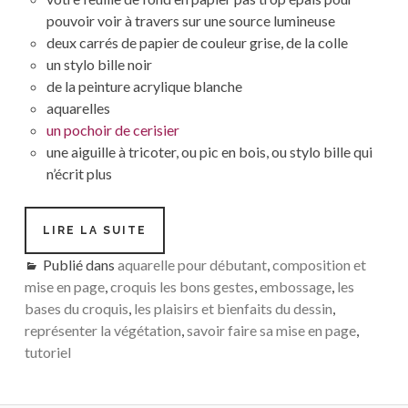
pouvoir voir à travers sur une source lumineuse
deux carrés de papier de couleur grise, de la colle
un stylo bille noir
de la peinture acrylique blanche
aquarelles
un pochoir de cerisier
une aiguille à tricoter, ou pic en bois, ou stylo bille qui
n’écrit plus
#15-
LIRE LA SUITE
COMPOSITION
Publié dans
aquarelle pour débutant
AVEC
,
composition et
EMBOSSAGE
mise en page
,
croquis les bons gestes
,
embossage
,
les
ET
bases du croquis
,
les plaisirs et bienfaits du dessin
,
AQUARELLE
représenter la végétation
,
savoir faire sa mise en page
,
tutoriel