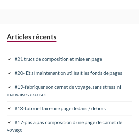
Colonne
Articles récents
latérale
subsidiaire
#21 trucs de composition et mise en page
#20- Et si maintenant on utilisait les fonds de pages
#19-fabriquer son carnet de voyage, sans stress, ni
mauvaises excuses
#18-tutoriel faire une page dedans / dehors
#17-pas à pas composition d’une page de carnet de
voyage