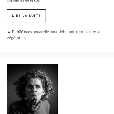
#TUTO
LIRE LA SUITE
6
DESSIN
ET
Publié dans
aquarelle pour débutant
,
représenter la
AQUARELLE
végétation
DE
BASE
PAR
FRÉDÉRIQUE
Barre
latérale
principale