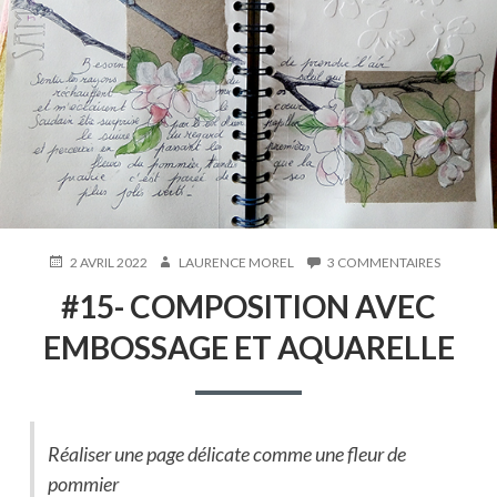
PUBLIÉ
AUTEUR
SUR
2 AVRIL 2022
LAURENCE MOREL
3 COMMENTAIRES
LE
#15-
#15- COMPOSITION AVEC
COMPOS
AVEC
EMBOSSAGE ET AQUARELLE
EMBOSS
ET
AQUARE
Réaliser une page délicate comme une fleur de
pommier