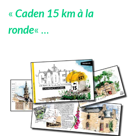
«
Caden 15 km à la
ronde
« …