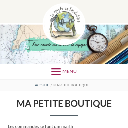
Aller
au
contenu
Pour réussir ses croquis et escapades
LE MONDE EN
MENU
BANDOULIÈRE
FIL
ACCUEIL
MA PETITE BOUTIQUE
D'ARIANE
MA PETITE BOUTIQUE
Les commandes se font par mail à