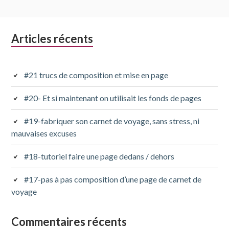
Colonne
Articles récents
latérale
subsidiaire
#21 trucs de composition et mise en page
#20- Et si maintenant on utilisait les fonds de pages
#19-fabriquer son carnet de voyage, sans stress, ni
mauvaises excuses
#18-tutoriel faire une page dedans / dehors
#17-pas à pas composition d’une page de carnet de
voyage
Commentaires récents