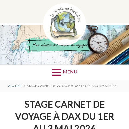
Aller
au
contenu
Pour réussir ses croquis et escapades
LE MONDE EN
MENU
BANDOULIÈRE
FIL
ACCUEIL
STAGE CARNET DE VOYAGE À DAX DU 1ER AU 3 MAI 2026
D'ARIANE
STAGE CARNET DE
VOYAGE À DAX DU 1ER
AU 3 MAI 2026