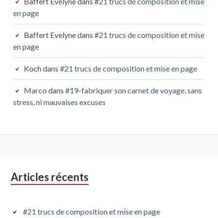
Baffert Evelyne
dans
#21 trucs de composition et mise
en page
Baffert Evelyne
dans
#21 trucs de composition et mise
en page
Koch
dans
#21 trucs de composition et mise en page
Marco
dans
#19-fabriquer son carnet de voyage, sans
stress, ni mauvaises excuses
Colonne
Articles récents
latérale
subsidiaire
#21 trucs de composition et mise en page