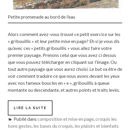
Petite promenade au bord de l’eau
Alors comment avez-vous trouvé ce petit exercice sur les
« gribouillis » et leur petite mise en page? Eh si je vous dis
qu’avec ces « petits gribouillis » vous allez faire votre
premier paysage. Prenons celui que vous avez ci dessus
que vous pouvez télécharger en cliquant sur l’image. Ou
tout autre paysage que vous aurez choisi. Le but va être de
voir comment traduire ce que nous avons devant les yeux
avec nos fameux boucles en « e », gribouillis à queue
montante ou descendante, et autres points et traits levés.
#02
LIRE LA SUITE
PAYSAGE
Publié dans
composition et mise en page
AU
,
croquis les
TRAIT
bons gestes
,
les bases du croquis
,
les plaisirs et bienfaits
ET