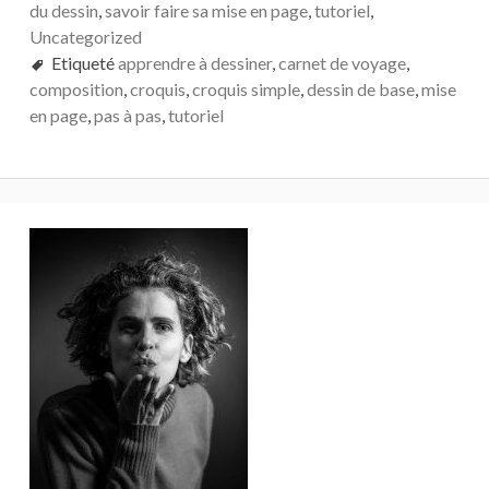
du dessin
,
savoir faire sa mise en page
,
tutoriel
,
MISE
Uncategorized
EN
PAGE
Etiqueté
apprendre à dessiner
,
carnet de voyage
,
composition
,
croquis
,
croquis simple
,
dessin de base
,
mise
en page
,
pas à pas
,
tutoriel
Barre
latérale
principale