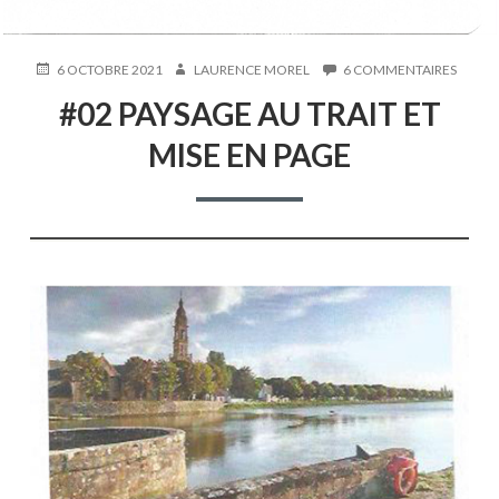
PUBLIÉ
AUTEUR
SUR
6 OCTOBRE 2021
LAURENCE MOREL
6 COMMENTAIRES
LE
#02
#02 PAYSAGE AU TRAIT ET
PAYSA
AU
MISE EN PAGE
TRAIT
ET
MISE
EN
PAGE