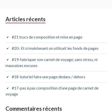
Colonne
Articles récents
latérale
subsidiaire
#21 trucs de composition et mise en page
#20- Et si maintenant on utilisait les fonds de pages
#19-fabriquer son carnet de voyage, sans stress, ni
mauvaises excuses
#18-tutoriel faire une page dedans / dehors
#17-pas à pas composition d’une page de carnet de
voyage
Commentaires récents