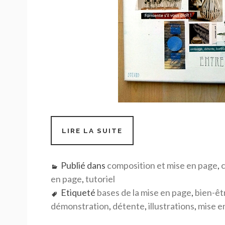
#17-
LIRE LA SUITE
PAS
À
PAS
Publié dans
composition et mise en page
,
c
COMPOSITION
en page
,
tutoriel
D’UNE
PAGE
Etiqueté
bases de la mise en page
,
bien-êt
DE
démonstration
,
détente
,
illustrations
,
mise e
CARNET
DE