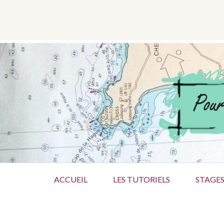
Aller
au
contenu
ÉTIQUETTE :
COMPO
Menu
ACCUEIL
LES TUTORIELS
STAGES
principal