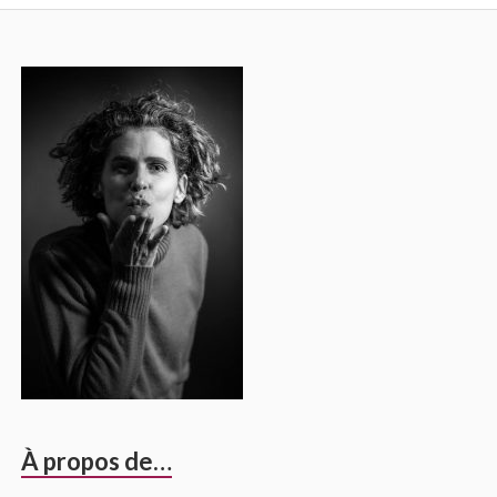
Barre
latérale
principale
À propos de…