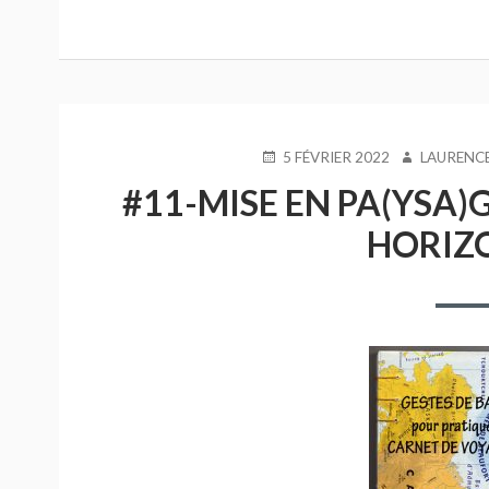
VOYAGE
PUBLIÉ
AUTEUR
5 FÉVRIER 2022
LAURENC
LE
#11-MISE EN PA(YSA)
HORIZ