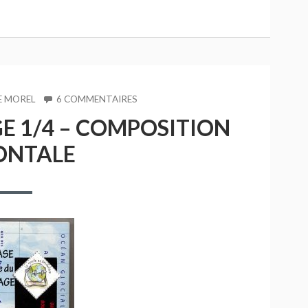
SUR
E MOREL
6 COMMENTAIRES
#11-
GE 1/4 – COMPOSITION
MISE
EN
ONTALE
PA(YSA)GE
1/4
–
COMPOSITION
HORIZONTALE