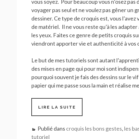
vous soyez. Pour beaucoup vous n’osez pas de
voyager pas seul et ne voulez pas gêner un 
dessiner. Ce type de croquis est, vous l’ave
de matériel. Il ne vous reste qu’à les adapter
les yeux. Faites ce genre de petits croquis sur
viendront apporter vie et authenticité à vos
Le but de mes tutoriels sont autant l’appren
des mises en page qui pour moi sont indispen
pourquoi souvent je fais des dessins sur le vi
papier qui me passe sous la main et réalise m
#11-
LIRE LA SUITE
MISE
EN
PA(YSA)GE
Publié dans
croquis les bons gestes
,
les ba
1/4
tutoriel
–