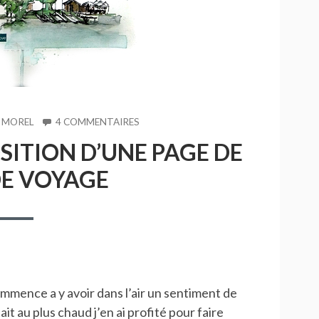
SUR
 MOREL
4 COMMENTAIRES
#17-
SITION D’UNE PAGE DE
PAS
À
E VOYAGE
PAS
COMPOSITION
D’UNE
PAGE
DE
CARNET
DE
VOYAGE
commence a y avoir dans l’air un sentiment de
it au plus chaud j’en ai profité pour faire