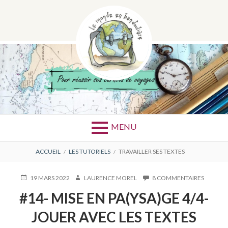
Aller
au
contenu
ÉTIQUETTE :
TRAVAILLER
SES TEXTES
MENU
FIL
ACCUEIL
LES TUTORIELS
TRAVAILLER SES TEXTES
D'ARIANE
PUBLIÉ
AUTEUR
SUR
19 MARS 2022
LAURENCE MOREL
8 COMMENTAIRES
LE
#14-
#14- MISE EN PA(YSA)GE 4/4-
MISE
EN
JOUER AVEC LES TEXTES
PA(YSA)
4/4-