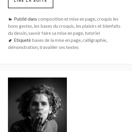
#14-
LIRE LA SUITE
MISE
EN
PA(YSA)GE
Publié dans
composition et mise en page
,
croquis les
4/4-
bons gestes
,
les bases du croquis
,
les plaisirs et bienfaits
JOUER
du dessin
,
savoir faire sa mise en page
AVEC
,
tutoriel
LES
Etiqueté
bases de la mise en page
,
calligraphie
,
TEXTES
démonstration
,
travailler ses textes
Barre
latérale
principale