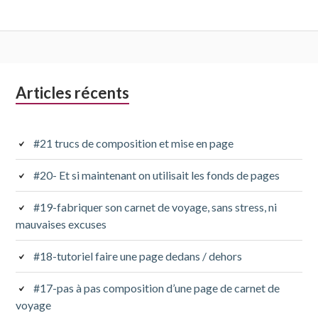
Colonne
Articles récents
latérale
subsidiaire
#21 trucs de composition et mise en page
#20- Et si maintenant on utilisait les fonds de pages
#19-fabriquer son carnet de voyage, sans stress, ni
mauvaises excuses
#18-tutoriel faire une page dedans / dehors
#17-pas à pas composition d’une page de carnet de
voyage