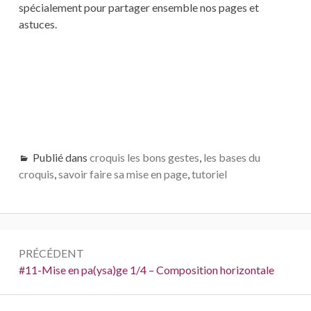
spécialement pour partager ensemble nos pages et
astuces.
Publié dans
croquis les bons gestes
,
les bases du
croquis
,
savoir faire sa mise en page
,
tutoriel
Navigation
PRÉCÉDENT
de
Précédent :
#11-Mise en pa(ysa)ge 1/4 – Composition horizontale
l’article