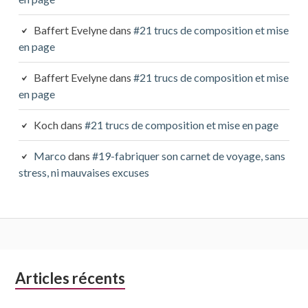
Baffert Evelyne
dans
#21 trucs de composition et mise
en page
Baffert Evelyne
dans
#21 trucs de composition et mise
en page
Koch
dans
#21 trucs de composition et mise en page
Marco
dans
#19-fabriquer son carnet de voyage, sans
stress, ni mauvaises excuses
Colonne
Articles récents
latérale