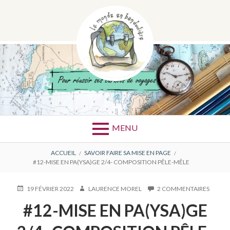
Aller
au
contenu
Pour réussir ses croquis et escapades
LE MONDE EN
MENU
BANDOULIÈRE
FIL
ACCUEIL
SAVOIR FAIRE SA MISE EN PAGE
#12-MISE EN PA(YSA)GE 2/4- COMPOSITION PÊLE-MÊLE
D'ARIANE
PUBLIÉ
AUTEUR
SUR
19 FÉVRIER 2022
LAURENCE MOREL
2 COMMENTAIRES
LE
#12-
#12-MISE EN PA(YSA)GE
MISE
EN
PA(YSA