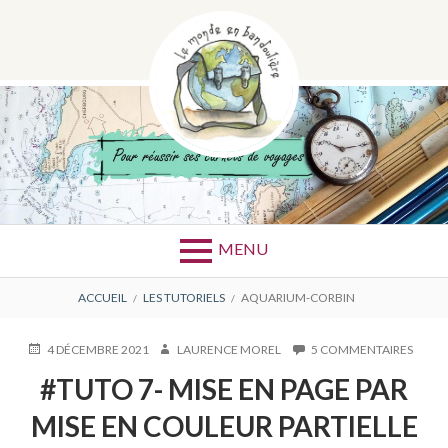
Aller
au
contenu
ÉTIQUETTE :
AQUARIUM-
CORBIN
MENU
FIL
ACCUEIL
LES TUTORIELS
AQUARIUM-CORBIN
D'ARIANE
PUBLIÉ
AUTEUR
SUR
4 DÉCEMBRE 2021
LAURENCE MOREL
5 COMMENTAIRES
LE
#TUT
#TUTO 7- MISE EN PAGE PAR
7-
MISE
MISE EN COULEUR PARTIELLE
EN
PAGE