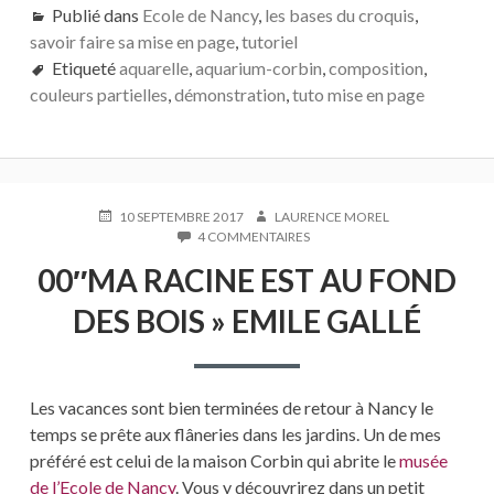
EN
Publié dans
Ecole de Nancy
,
les bases du croquis
,
PAGE
savoir faire sa mise en page
,
tutoriel
PAR
Etiqueté
aquarelle
MISE
,
aquarium-corbin
,
composition
,
EN
couleurs partielles
,
démonstration
,
tuto mise en page
COULEUR
PARTIELLE
PUBLIÉ
AUTEUR
10 SEPTEMBRE 2017
LAURENCE MOREL
LE
SUR
4 COMMENTAIRES
00″MA
00″MA RACINE EST AU FOND
RACINE
EST
DES BOIS » EMILE GALLÉ
AU
FOND
DES
BOIS »
EMILE
Les vacances sont bien terminées de retour à Nancy le
GALLÉ
temps se prête aux flâneries dans les jardins. Un de mes
préféré est celui de la maison Corbin qui abrite le
musée
de l’Ecole de Nancy
. Vous y découvrirez dans un petit