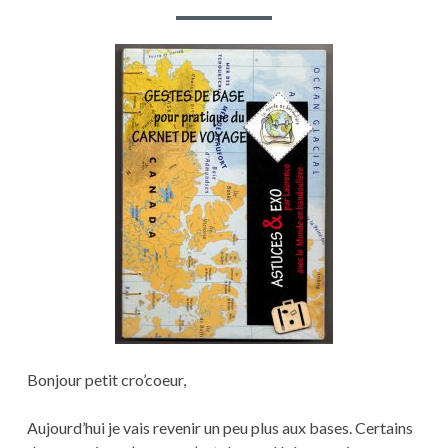
PAR
MISE
EN
COUL
PARTI
Bonjour petit cro’coeur,
Aujourd’hui je vais revenir un peu plus aux bases. Certains