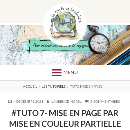
Aller
au
contenu
ÉTIQUETTE :
TUTO MISE
EN PAGE
MENU
FIL
ACCUEIL
LES TUTORIELS
TUTO MISE EN PAGE
D'ARIANE
PUBLIÉ
AUTEUR
SUR
4 DÉCEMBRE 2021
LAURENCE MOREL
5 COMMENTAIRES
LE
#TUT
#TUTO 7- MISE EN PAGE PAR
7-
MISE
MISE EN COULEUR PARTIELLE
EN
PAGE