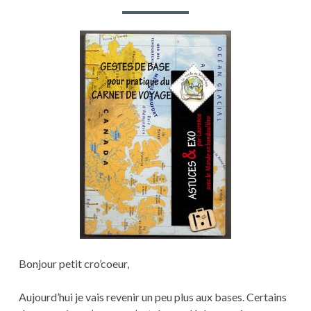
PAR
MISE
EN
COUL
PARTI
Bonjour petit cro’coeur,
Aujourd’hui je vais revenir un peu plus aux bases. Certains