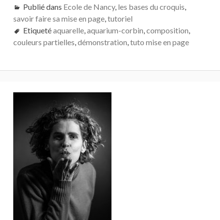
EN
Publié dans
Ecole de Nancy
,
les bases du croquis
,
PAGE
savoir faire sa mise en page
,
tutoriel
PAR
Etiqueté
aquarelle
MISE
,
aquarium-corbin
,
composition
,
EN
couleurs partielles
,
démonstration
,
tuto mise en page
COULEUR
PARTIELLE
Barre
latérale
principale